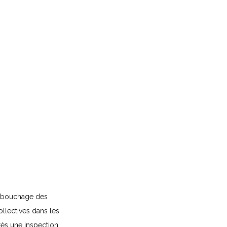
 débouchage des
ollectives dans les
ès une inspection