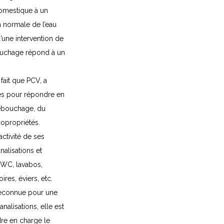
domestique à un
on normale de l’eau
’une intervention de
ouchage répond à un
 fait que PCV, a
ités pour répondre en
ébouchage, du
copropriétés.
ctivité de ses
alisations et
 WC, lavabos,
ires, éviers, etc.
econnue pour une
nalisations, elle est
re en charge le