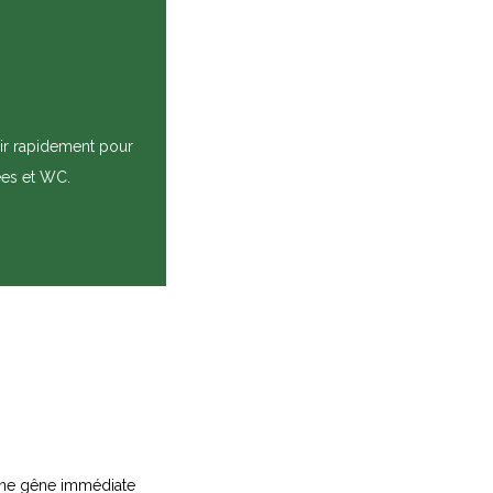
nir rapidement pour
ées et WC.
une gêne immédiate