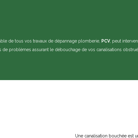
able de tous vos travaux de dépannage plomberie,
PCV
,
peut interve
s de problèmes assurant le débouchage de vos canalisations obstru
Une canalisation bouchée est 