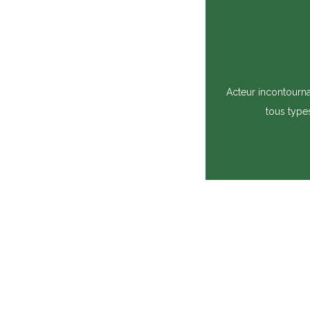
Acteur incontourn
tous type