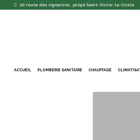
20 route des vignerons, 30290 Saint-Victor-la-Coste
ACCUEIL
PLOMBERIE SANITAIRE
CHAUFFAGE
CLIMATISA