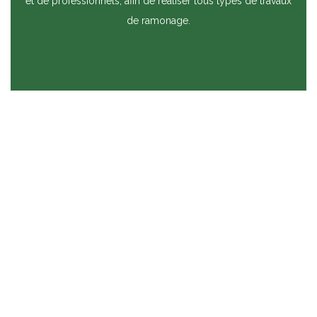
et de professionnels, afin de réaliser tous types de travaux
de ramonage.