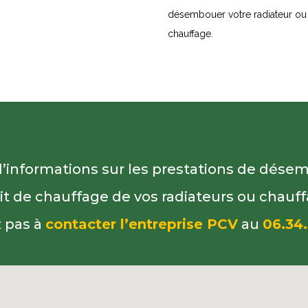
désembouer votre radiateur ou 
chauffage.
d’informations sur les prestations de dés
uit de chauffage de vos radiateurs ou chauff
z pas à
contacter l’entreprise PCV
au
06.34.