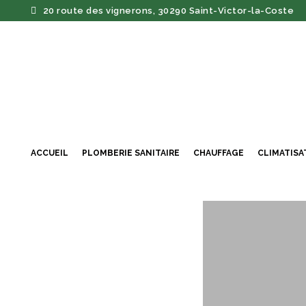
20 route des vignerons, 30290 Saint-Victor-la-Coste
ACCUEIL
PLOMBERIE SANITAIRE
CHAUFFAGE
CLIMATISA