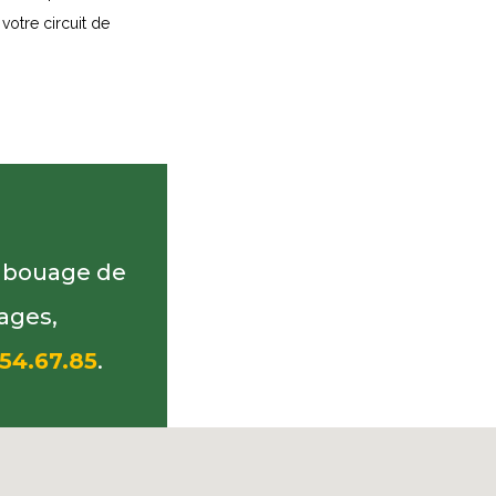
votre circuit de
embouage de
ages,
54.67.85
.