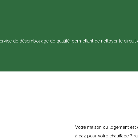
rvice de désembouage de qualité, permettant de nettoyer le circuit 
Votre maison ou logement est 
à gaz pour votre chauffage ? Fa